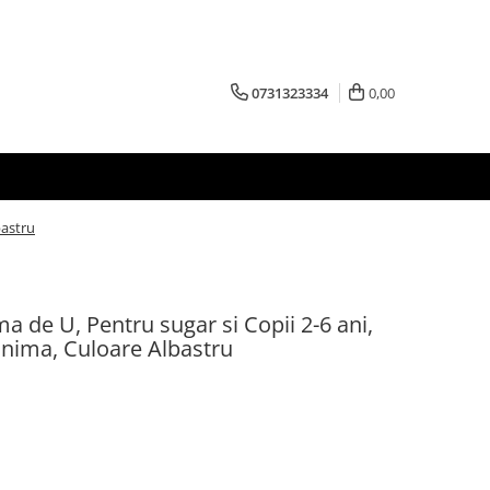
0731323334
0,00
bastru
ma de U, Pentru sugar si Copii 2-6 ani,
Inima, Culoare Albastru