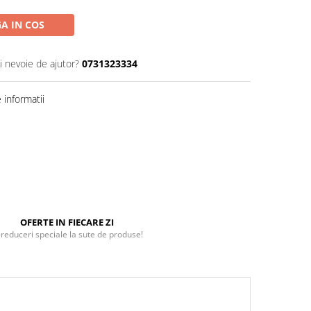
A IN COS
i nevoie de ajutor?
0731323334
informatii
OFERTE IN FIECARE ZI
 reduceri speciale la sute de produse!