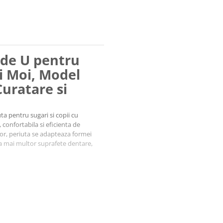
 de U pentru
ri Moi, Model
Curatare si
ta pentru sugari si copii cu
 confortabila si eficienta de
tor, periuta se adapteaza formei
 a mai multor suprafete dentare,