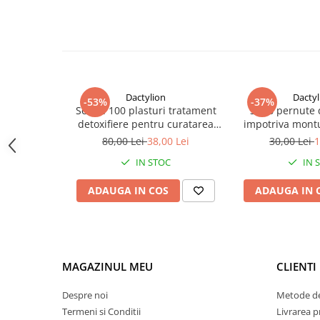
Dactylion
Dactyl
-53%
-37%
Set de 100 plasturi tratament
Set 8 pernute 
detoxifiere pentru curatarea
impotriva montu
picioarelor
picior si degete, d
80,00 Lei
38,00 Lei
30,00 Lei
1
IN STOC
IN 
ADAUGA IN COS
ADAUGA IN 
MAGAZINUL MEU
CLIENTI
Despre noi
Metode de
Termeni si Conditii
Livrarea 
Capul de periere in forma de U este realizat din silicon moale s