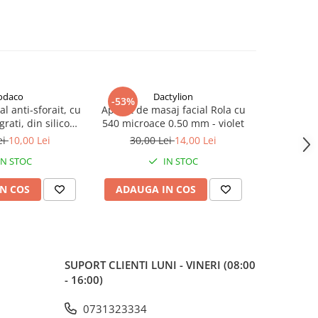
odaco
Dactylion
-53%
al anti-sforait, cu
Aparat de masaj facial Rola cu
Roll-on Avo
rati, din silicon
540 microace 0.50 mm - violet
izabil, portabil,
ei
10,00 Lei
30,00 Lei
14,00 Lei
ratie usoara si
IN STOC
IN STOC
, transparent, 2 x
.5 cm
N COS
ADAUGA IN COS
ADAUG
SUPORT CLIENTI
LUNI - VINERI (08:00
- 16:00)
0731323334