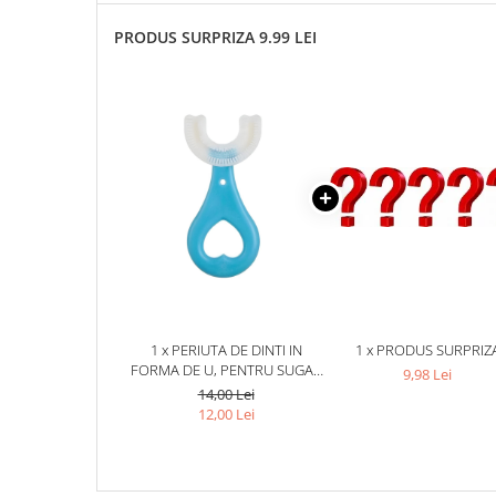
PRODUS SURPRIZA 9.99 LEI
1 x PERIUTA DE DINTI IN
1 x PRODUS SURPRIZ
FORMA DE U, PENTRU SUGAR
9,98 Lei
SI COPII 2-6 ANI, PERI MOI, 9
14,00 Lei
CM, MODEL INIMA, CULOARE
12,00 Lei
ALBASTRU