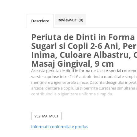
Review-uri
(0)
Descriere
Periuta de Dinti in Forma
Sugari si Copii 2-6 Ani, Pe
Inima, Culoare Albastru, 
Masaj Gingival, 9 cm
Aceasta periuta de dinti in forma de U este special concepu
varste cuprinse intre 2 si 6 ani, oferind o modalitate simpla,
mentinere a igienei orale zilnice. Datorita designului inova
arcadei dentare a copilului si permite curatarea simultana
contribuind la o igienizare uniforma si rapida.
VEZI MAI MULT
Informatii conformitate produs