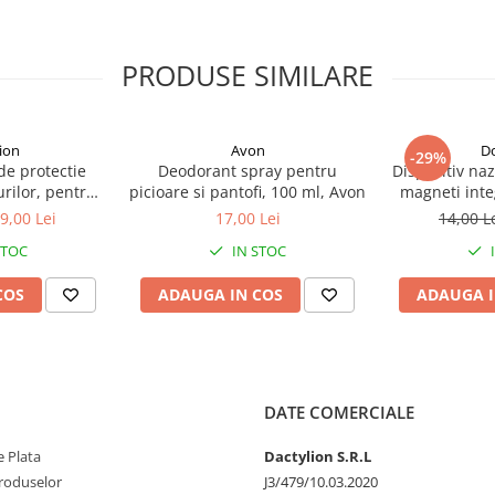
PRODUSE SIMILARE
ion
Avon
D
-29%
de protectie
Deodorant spray pentru
Dispozitiv naz
rilor, pentru
picioare si pantofi, 100 ml, Avon
magneti integ
in silicon - Bej
moale, reutil
9,00 Lei
17,00 Lei
14,00 L
pentru respi
STOC
IN STOC
somn linistit
1
COS
ADAUGA IN COS
ADAUGA I
DATE COMERCIALE
 Plata
Dactylion S.R.L
produselor
J3/479/10.03.2020
i flexibil, delicat cu dintii si