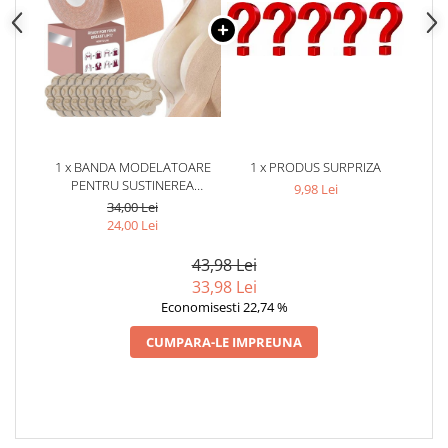
1 x BANDA MODELATOARE
1 x PRODUS SURPRIZA
PENTRU SUSTINEREA
9,98 Lei
BUSTULUI, 5 M X 5 CM,
34,00 Lei
EXTENSIE 180%,
24,00 Lei
IMPERMEABILA, 10 PROTECTII
PENTRU MAMELOANE
43,98 Lei
33,98 Lei
Economisesti 22,74 %
CUMPARA-LE IMPREUNA