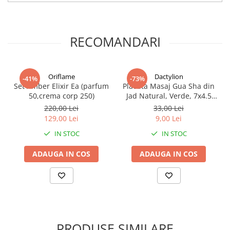
RECOMANDARI
Oriflame
Dactylion
-41%
-73%
Set Amber Elixir Ea (parfum
Placuta Masaj Gua Sha din
50,crema corp 250)
Jad Natural, Verde, 7x4.5
cm, Instrument Anti-
220,00 Lei
33,00 Lei
Imbatranire pentru Fata si
129,00 Lei
9,00 Lei
Corp
IN STOC
IN STOC
ADAUGA IN COS
ADAUGA IN COS
Specificatii tehnice:
Tip produs:
Banda pentru sustinere bust
Culoare:
Bej
Material banda:
Bumbac si spandex
Material suport rola:
PP
PRODUSE SIMILARE
Material protectii:
Material netesut