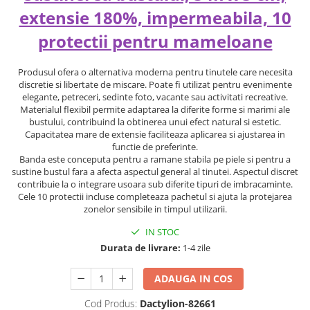
extensie 180%, impermeabila, 10
protectii pentru mameloane
Produsul ofera o alternativa moderna pentru tinutele care necesita
discretie si libertate de miscare. Poate fi utilizat pentru evenimente
elegante, petreceri, sedinte foto, vacante sau activitati recreative.
Materialul flexibil permite adaptarea la diferite forme si marimi ale
bustului, contribuind la obtinerea unui efect natural si estetic.
Capacitatea mare de extensie faciliteaza aplicarea si ajustarea in
functie de preferinte.
Banda este conceputa pentru a ramane stabila pe piele si pentru a
sustine bustul fara a afecta aspectul general al tinutei. Aspectul discret
contribuie la o integrare usoara sub diferite tipuri de imbracaminte.
Cele 10 protectii incluse completeaza pachetul si ajuta la protejarea
zonelor sensibile in timpul utilizarii.
IN STOC
Durata de livrare:
1-4 zile
ADAUGA IN COS
Cod Produs:
Dactylion-82661