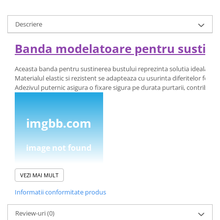
Descriere
Banda modelatoare pentru sustiner
Aceasta banda pentru sustinerea bustului reprezinta solutia ideala pentr
Materialul elastic si rezistent se adapteaza cu usurinta diferitelor form
Adezivul puternic asigura o fixare sigura pe durata purtarii, contribuin
VEZI MAI MULT
Potrivita atat pentru busturile mici, cat si pentru cele generoase, banda 
Informatii conformitate produs
Rola de 5 metri permite multiple utilizari, iar cele 10 protectii pentru ma
Review-uri
(0)