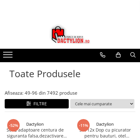
Toate Produsele
Afiseaza:
49-
96
din
7492
produse
FILTRE
Dactylion
Dactylion
-52%
-11%
Set 2 adaptoare centura de
Set 12x Dop cu picurator
siguranta falsa,dezactivare
pentru bauturi, otel