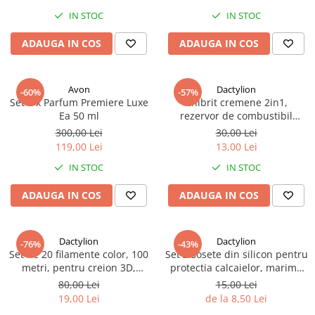
IN STOC
IN STOC
ADAUGA IN COS
ADAUGA IN COS
Avon
Dactylion
-60%
-57%
Set 2 x Parfum Premiere Luxe
Chibrit cremene 2in1,
Ea 50 ml
rezervor de combustibil
reincarcabil, tip breloc, 5x3
300,00 Lei
30,00 Lei
cm, argintiu
119,00 Lei
13,00 Lei
IN STOC
IN STOC
ADAUGA IN COS
ADAUGA IN COS
Dactylion
Dactylion
-76%
-43%
Set de 20 filamente color, 100
Set 2 sosete din silicon pentru
metri, pentru creion 3D,
protectia calcaielor, marime
rezerve universale de 5 m -
universala – Hidrateaza,
80,00 Lei
15,00 Lei
Multicolor
protejeaza si previn craparea
19,00 Lei
de la 8,50 Lei
pielii