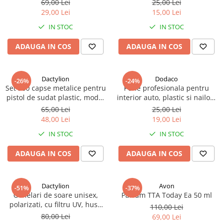
69,00 Lei
25,00 Lei
si negru
29,00 Lei
15,00 Lei
IN STOC
IN STOC
ADAUGA IN COS
ADAUGA IN COS
Dactylion
Dodaco
-26%
-24%
Set 500 capse metalice pentru
Perie profesionala pentru
pistol de sudat plastic, model
interior auto, plastic si nailon,
S, 0.8 mm, otel, argintiu
curatare precisa, 10 x 4.5 x 2
65,00 Lei
25,00 Lei
cm, negru
48,00 Lei
19,00 Lei
IN STOC
IN STOC
ADAUGA IN COS
ADAUGA IN COS
Dactylion
Avon
-51%
-37%
Ochelari de soare unisex,
Parfum TTA Today Ea 50 ml
polarizati, cu filtru UV, husa
110,00 Lei
depozitare inclusa - Negru
80,00 Lei
69,00 Lei