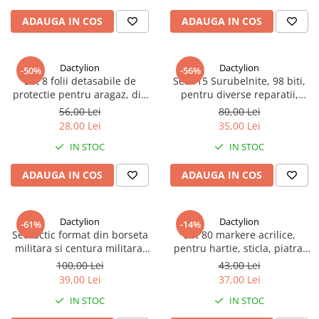
ADAUGA IN COS
ADAUGA IN COS
Dactylion
Dactylion
-50%
-56%
Set 8 folii detasabile de
Set 115 Surubelnite, 98 biti,
protectie pentru aragaz, din
pentru diverse reparatii,
teflon - Negru
carcasa depozitare inclusa,
56,00 Lei
80,00 Lei
argintiu/negru
28,00 Lei
35,00 Lei
IN STOC
IN STOC
ADAUGA IN COS
ADAUGA IN COS
Dactylion
Dactylion
-61%
-14%
Set tactic format din borseta
Set 80 markere acrilice,
militara si centura militara,
pentru hartie, sticla, piatra,
supravietuire, camping,
lemn, panza, textile, uscare
100,00 Lei
43,00 Lei
multifunctional - Negru
rapida, multicolor
39,00 Lei
37,00 Lei
IN STOC
IN STOC