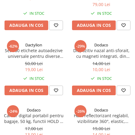
turatii, negru
79,00 Lei
IN STOC
IN STOC
ADAUGA IN COS
ADAUGA IN COS
Dactylion
Dodaco
-62%
-29%
Set 500 etichete autoadezive
Dispozitiv nazal anti-sforait,
universale pentru diverse
cu magneti integrati, din
suprafete
silicon moale, reutilizabil,
50,00 Lei
14,00 Lei
portabil, pentru respiratie
19,00 Lei
10,00 Lei
usoara si somn linistit,
IN STOC
IN STOC
transparent, 2 x 1.5 cm
ADAUGA IN COS
ADAUGA IN COS
Dodaco
Dodaco
-24%
-26%
Cantar digital portabil pentru
Ham reflectorizant reglabil,
bagaje, 50 kg, functii HOLD si
vizibilitate 360°, elastic,
TARE, afisaj LCD, unitati
prindere cu catarama,
17,00 Lei
19,00 Lei
multiple, carlig inox, negru
marime universala, culoare
13,00 Lei
14,00 Lei