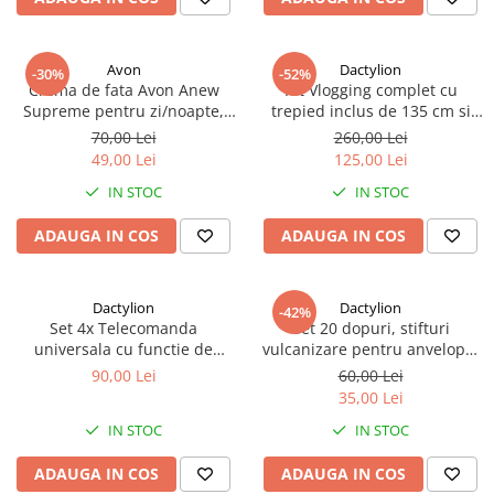
Avon
Dactylion
-30%
-52%
Crema de fata Avon Anew
Kit Vlogging complet cu
Supreme pentru zi/noapte,
trepied inclus de 135 cm si
Formula cu protinol, Pentru
telecomanda bluetooth
70,00 Lei
260,00 Lei
ten matur, +45 ani
49,00 Lei
125,00 Lei
IN STOC
IN STOC
ADAUGA IN COS
ADAUGA IN COS
Dactylion
Dactylion
-42%
Set 4x Telecomanda
Set 20 dopuri, stifturi
universala cu functie de
vulcanizare pentru anvelope,
invatare, usi de garaj, porti,
pana de cauciuc, 2
90,00 Lei
60,00 Lei
aparatura electrocasnica,
dimensiuni, 1.2x0.4 cm si
35,00 Lei
diverse
0.9x0.2 cm
IN STOC
IN STOC
ADAUGA IN COS
ADAUGA IN COS