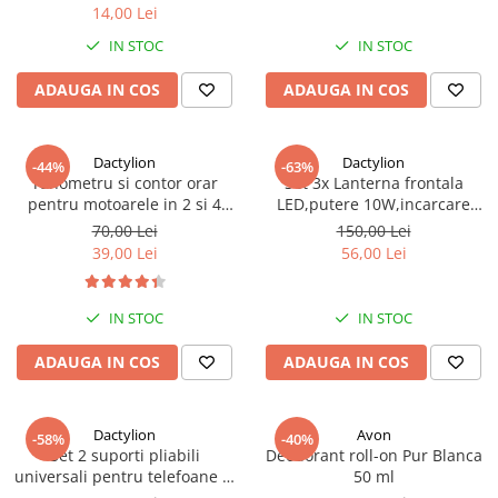
14,00 Lei
IN STOC
IN STOC
ADAUGA IN COS
ADAUGA IN COS
Dactylion
Dactylion
-44%
-63%
Tahometru si contor orar
Set 3x Lanterna frontala
pentru motoarele in 2 si 4
LED,putere 10W,incarcare
timpi,afisare RPM - Negru
USB, baterie 1200 mAH,
70,00 Lei
150,00 Lei
Rezistenta la apa
39,00 Lei
56,00 Lei
IN STOC
IN STOC
ADAUGA IN COS
ADAUGA IN COS
Dactylion
Avon
-58%
-40%
Set 2 suporti pliabili
Deodorant roll-on Pur Blanca
universali pentru telefoane si
50 ml
tablete de pana la 10 inch, alb