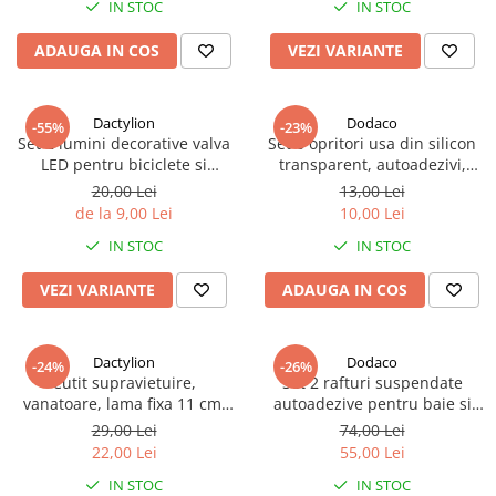
IN STOC
IN STOC
ADAUGA IN COS
VEZI VARIANTE
Dactylion
Dodaco
-55%
-23%
Set 2 lumini decorative valva
Set 6 opritori usa din silicon
LED pentru biciclete si
transparent, autoadezivi,
autoturisme, lumina dinamica
antizgomot, protectie pereti si
20,00 Lei
13,00 Lei
colorata, vizibilitate crescuta,
mobilier, diametru 40 mm,
de la 9,00 Lei
10,00 Lei
montaj rapid
grosime 8 mm
IN STOC
IN STOC
VEZI VARIANTE
ADAUGA IN COS
Dactylion
Dodaco
-24%
-26%
Cutit supravietuire,
Set 2 rafturi suspendate
vanatoare, lama fixa 11 cm,
autoadezive pentru baie si
otel inoxidabil, teaca de
bucatarie, montare pe perete,
29,00 Lei
74,00 Lei
protectie inclusa
otel inoxidabil negru mat, stil
22,00 Lei
55,00 Lei
loft, 30.5 x 13 x 5.5 cm
IN STOC
IN STOC