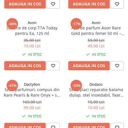
ADAUGA IN COS
ADAUGA IN COS
Avon
Avon
-46%
-17%
Lotiune de corp TTA Today
Apă de parfum Avon Rare
pentru Ea, 125 ml
Gold pentru femei 50 ml –
parfum floral-oriental cu note
35,00 Lei
59,00 Lei
de portocală, iasomie și
19,00 Lei
49,00 Lei
ambră, pentru femeia
IN STOC
IN STOC
elegantă și rafinată
ADAUGA IN COS
ADAUGA IN COS
Dactylion
Dodaco
-41%
-33%
Set 2 parfumuri, compus din
Set 2 placi reparatie balama
Rare Pearls & Rare Onyx + set
dulap, otel inoxidabil, fixare
4 accesorii păr – ofertă
rapida, rezistente, pentru usi
169,00 Lei
15,00 Lei
specială 99 lei
mobilier, cu 12 suruburi
99,00 Lei
10,00 Lei
incluse
IN STOC
IN STOC
ADAUGA IN COS
ADAUGA IN COS