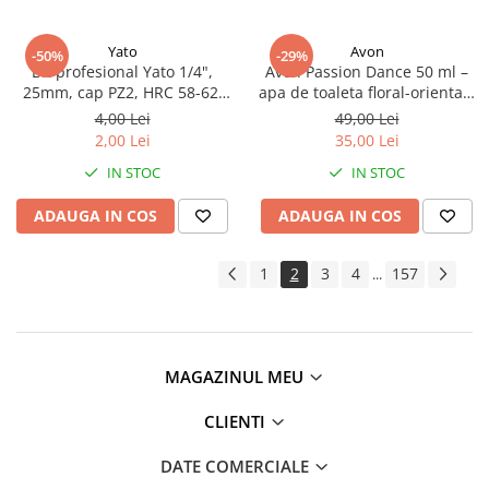
Yato
Avon
-50%
-29%
Bit profesional Yato 1/4",
Avon Passion Dance 50 ml –
25mm, cap PZ2, HRC 58-62,
apa de toaleta floral-orientala
realizat din otel forjat, cu
pentru femei, cu note de
4,00 Lei
49,00 Lei
acoperire anticoroziva
mandarina, iasomie,
2,00 Lei
35,00 Lei
trandafir, mosc si lemn de
IN STOC
IN STOC
santal. Un parfum senzual si
vibrant, perfect pentru femeia
ADAUGA IN COS
ADAUGA IN COS
pasionala
1
2
3
4
157
...
MAGAZINUL MEU
CLIENTI
DATE COMERCIALE