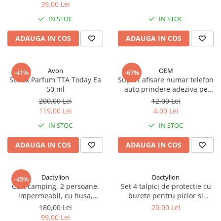
39,00 Lei
IN STOC
IN STOC
ADAUGA IN COS
ADAUGA IN COS
Avon
OEM
-41%
-67%
Set 2x Parfum TTA Today Ea
Suport afisare numar telefon
50 ml
auto,prindere adeziva pe
bord,parbriz - Negru
200,00 Lei
12,00 Lei
119,00 Lei
4,00 Lei
IN STOC
IN STOC
ADAUGA IN COS
ADAUGA IN COS
Dactylion
Dactylion
-45%
Cort camping, 2 persoane,
Set 4 talpici de protectie cu
impermeabil, cu husa,
burete pentru picior si
camuflaj, 200x150x110 cm
degete, material textil - Bej
180,00 Lei
20,00 Lei
99,00 Lei