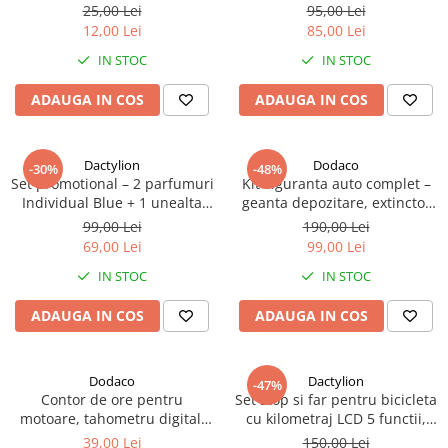
avertizare sonora - Negru
inoxidabil, 10.8 x 2.9 cm,
25,00 Lei
95,00 Lei
negru
12,00 Lei
85,00 Lei
IN STOC
IN STOC
ADAUGA IN COS
ADAUGA IN COS
Dactylion
Dodaco
-30%
-48%
Set promotional – 2 parfumuri
Kit siguranta auto complet –
Individual Blue + 1 unealta
geanta depozitare, extinctor
multifunctionala tip card,
spray 1000 ml, 2 triunghiuri
99,00 Lei
190,00 Lei
oferta speciala la 69 lei
reflectorizante, vesta
69,00 Lei
99,00 Lei
reflectorizanta portocalie si
IN STOC
IN STOC
trusa sanitara auto, set
obligatoriu pentru
ADAUGA IN COS
ADAUGA IN COS
autoturisme
Dodaco
Dactylion
-47%
Contor de ore pentru
Set stop si far pentru bicicleta
motoare, tahometru digital,
cu kilometraj LCD 5 functii,
IP65, monitorizare timp si
claxon,rezistent la apa
39,00 Lei
150,00 Lei